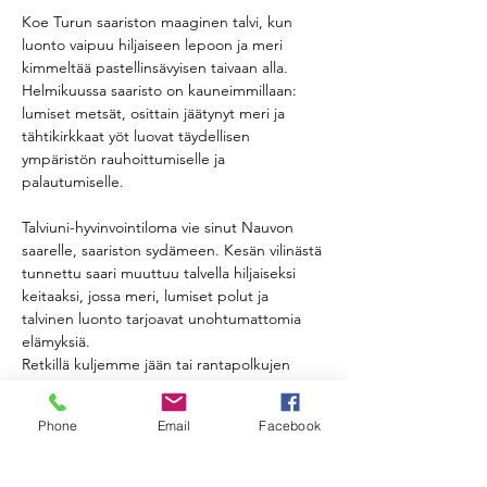
Koe Turun saariston maaginen talvi, kun 
luonto vaipuu hiljaiseen lepoon ja meri 
kimmeltää pastellinsävyisen taivaan alla. 
Helmikuussa saaristo on kauneimmillaan: 
lumiset metsät, osittain jäätynyt meri ja 
tähtikirkkaat yöt luovat täydellisen 
ympäristön rauhoittumiselle ja 
palautumiselle.
Talviuni-hyvinvointiloma vie sinut Nauvon 
saarelle, saariston sydämeen. Kesän vilinästä 
tunnettu saari muuttuu talvella hiljaiseksi 
keitaaksi, jossa meri, lumiset polut ja 
talvinen luonto tarjoavat unohtumattomia 
elämyksiä.
Retkillä kuljemme jään tai rantapolkujen 
äärellä, tutkimme saariston talvista metsää ja 
nautimme henkeäsalpaavista 
Phone
Email
Facebook
merimaisemista. Melomme Saaristomeren 
kansallispuiston rauhaan, tutustumme 
Nauvon kylään ja herkuttelemme paikallisilla 