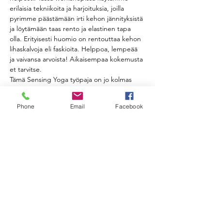
erilaisia tekniikoita ja harjoituksia, joilla 
pyrimme päästämään irti kehon jännityksistä 
ja löytämään taas rento ja elastinen tapa 
olla. Erityisesti huomio on rentouttaa kehon 
lihaskalvoja eli faskioita. Helppoa, lempeää 
ja vaivansa arvoista! Aikaisempaa kokemusta 
et tarvitse.
Tämä Sensing Yoga työpaja on jo kolmas 
Nauvossa. Opimme joka kerralla vähän 
uutta, mutta toisaalta voit osallistua vaikka 
Phone
Email
Facebook
et olisi osallistunut aiempiin työpajoihin. 
Työpaja alkaa muutamien perustekniikoiden 
läpi käymisellä. Halutessasi niitä voit jatkaa 
kotona. Tekniikkaharjoitusten jälkeen 
tehdään varsinainen joogasarja, joka päättyy 
syvärentoutukseen. 
Milloin:
La 16.11.2024 klo 11-13
Näytä enemmän