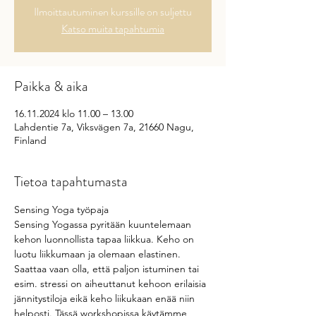
Ilmoittautuminen kurssille on suljettu
Katso muita tapahtumia
Paikka & aika
16.11.2024 klo 11.00 – 13.00
Lahdentie 7a, Viksvägen 7a, 21660 Nagu,
Finland
Tietoa tapahtumasta
Sensing Yoga työpaja 
Sensing Yogassa pyritään kuuntelemaan 
kehon luonnollista tapaa liikkua. Keho on 
luotu liikkumaan ja olemaan elastinen. 
Saattaa vaan olla, että paljon istuminen tai 
esim. stressi on aiheuttanut kehoon erilaisia 
jännitystiloja eikä keho liikukaan enää niin 
helposti. Tässä workshopissa käytämme 