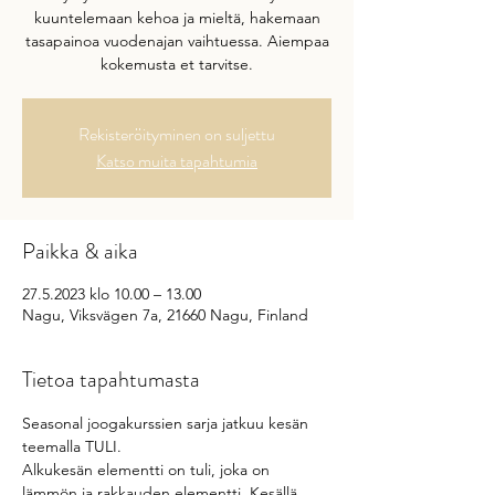
kuuntelemaan kehoa ja mieltä, hakemaan
tasapainoa vuodenajan vaihtuessa. Aiempaa
kokemusta et tarvitse.
Rekisteröityminen on suljettu
Katso muita tapahtumia
Paikka & aika
27.5.2023 klo 10.00 – 13.00
Nagu, Viksvägen 7a, 21660 Nagu, Finland
Tietoa tapahtumasta
Seasonal joogakurssien sarja jatkuu kesän 
teemalla TULI. 
Alkukesän elementti on tuli, joka on 
lämmön ja rakkauden elementti. Kesällä 