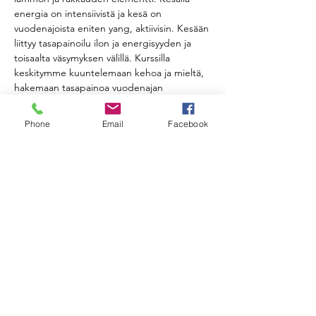
energia on intensiivistä ja kesä on 
vuodenajoista eniten yang, aktiivisin. Kesään 
liittyy tasapainoilu ilon ja energisyyden ja 
toisaalta väsymyksen välillä. Kurssilla 
keskitymme kuuntelemaan kehoa ja mieltä, 
hakemaan tasapainoa vuodenajan 
vaihtuessa. Aiempaa kokemusta et tarvitse. 
Vinyasa tunnilla teemme liikkuvan 
Phone
Email
Facebook
harjoituksen ja yin tunnilla syvennymme 
aiheeseen pitkien, rauhallisten venytysten 
avulla.    
Opettajana Rimma Joenperä.
Klo 10-11.15 vinyasa flow 
Klo 11.30-13 yin 
Kurssi on kokonaisuus.
Näytä enemmän