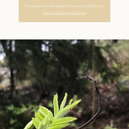
Ilmoittautuminen tapahtumaan on päättynyt.
Katso muita tapahtumia