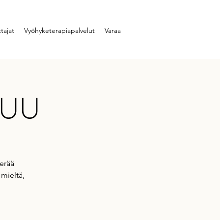
tajat
Vyöhyketerapiapalvelut
Varaa
 PUU
erää
mieltä,