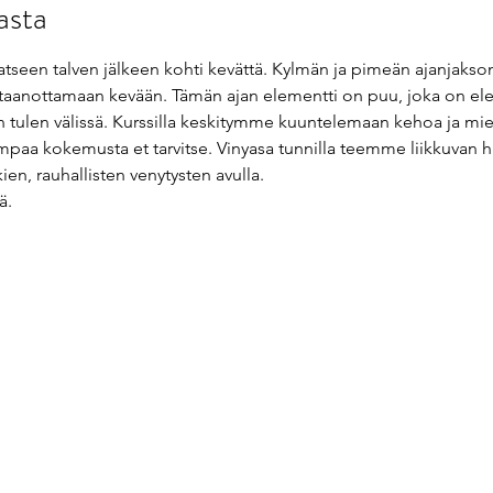
asta
atseen talven jälkeen kohti kevättä. Kylmän ja pimeän ajanjakso
astaanottamaan kevään. Tämän ajan elementti on puu, joka on el
 tulen välissä. Kurssilla keskitymme kuuntelemaan kehoa ja mi
aa kokemusta et tarvitse. Vinyasa tunnilla teemme liikkuvan har
n, rauhallisten venytysten avulla.
ä.