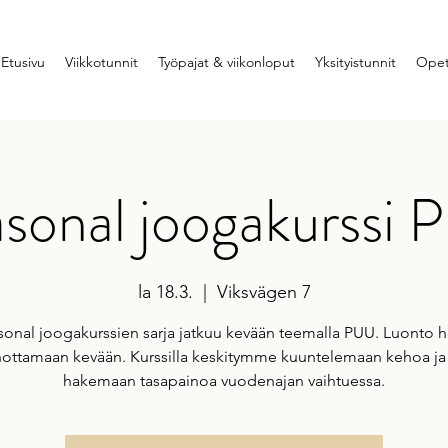
Etusivu
Viikkotunnit
Työpajat & viikonloput
Yksityistunnit
Opet
sonal joogakurssi
la 18.3.
  |  
Viksvägen 7
sonal joogakurssien sarja jatkuu kevään teemalla PUU. Luonto h
nottamaan kevään. Kurssilla keskitymme kuuntelemaan kehoa ja 
hakemaan tasapainoa vuodenajan vaihtuessa.