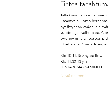
Tietoa tapahtum
Tällä kurssilla käännämme k
lisääntyy ja luonto herää v
pysähtyneen veden ja elävän
vuodenajan vaihtuessa. Aiemp
syvennymme aiheeseen pitkie
Opettajana Rimma Joenper
Klo 10-11.15 vinyasa flow 
Klo 11.30-13 yin  
HINTA & MAKSAMINEN
Näytä enemmän