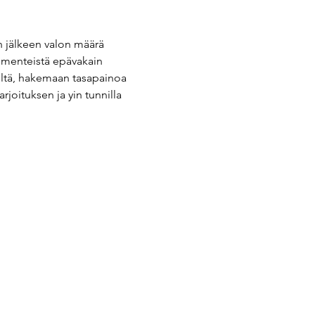
n jälkeen valon määrä 
ementeistä epävakain 
eltä, hakemaan tasapainoa 
joituksen ja yin tunnilla 