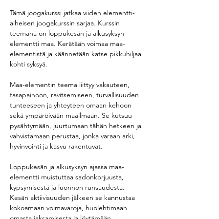
Tämä joogakurssi jatkaa viiden elementti-
aiheisen joogakurssin sarjaa. Kurssin 
teemana on loppukesän ja alkusyksyn 
elementti maa. Kerätään voimaa maa-
elementistä ja käännetään katse pikkuhiljaa 
kohti syksyä.
Maa-elementin teema liittyy vakauteen, 
tasapainoon, ravitsemiseen, turvallisuuden 
tunteeseen ja yhteyteen omaan kehoon 
sekä ympäröivään maailmaan. Se kutsuu 
pysähtymään, juurtumaan tähän hetkeen ja 
vahvistamaan perustaa, jonka varaan arki, 
hyvinvointi ja kasvu rakentuvat.
Loppukesän ja alkusyksyn ajassa maa-
elementti muistuttaa sadonkorjuusta, 
kypsymisestä ja luonnon runsaudesta. 
Kesän aktiivisuuden jälkeen se kannustaa 
kokoamaan voimavaroja, huolehtimaan 
omasta jaksamisesta ja löytämään 