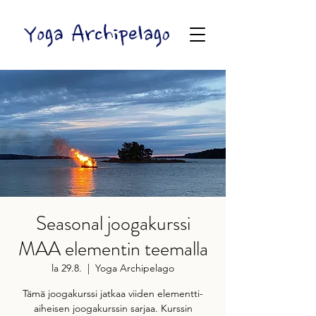
Seasonal joogakurssi
MAA elementin teemalla
la 29.8.
  |  
Yoga Archipelago
Tämä joogakurssi jatkaa viiden elementti-
aiheisen joogakurssin sarjaa. Kurssin