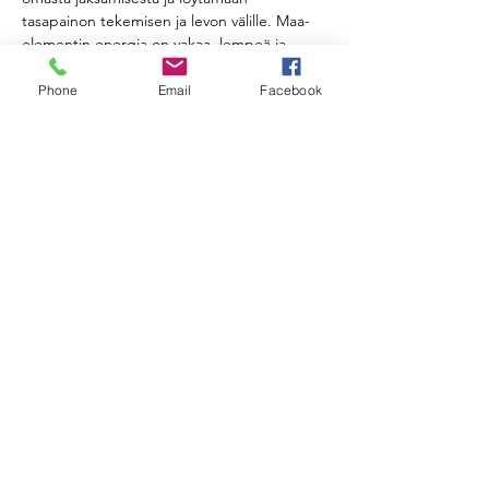
tasapainon tekemisen ja levon välille. Maa-
elementin energia on vakaa, lempeä ja 
kannatteleva – kuin lämmin maa jalkojen alla.
Phone
Email
Facebook
Joogaharjoituksessa maa-elementtiä 
voidaan vahvistaa erityisesti jalkojen ja 
keskivartalon voimaa kehittävillä asennoilla, 
tasapainoharjoituksilla sekä tietoisella 
hengityksellä. Teemaan liittyy myös 
maadoittuminen: huomion tuominen 
kehoon, aistimuksiin ja hengitykseen sekä 
kokemukseen siitä, että kannattelemme 
itseämme ja olemme samalla kannateltuja.
Näytä enemmän
RSVP