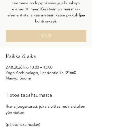
teemana on loppukesän ja alkusyksyn
elementti maa. Kerätään voimaa maa-
elementistä ja käännetään katse pikkuhiljaa
kohti syksyä.
RSVP
Paikka & aika
29.8.2026 klo 10.00 – 13.00
Yoga Archipelago, Lahdentie 7a, 21660
Nauvo, Suomi
Tietoa tapahtumasta
Ihana joogakurssi, joka aloittaa muinaistulien 
yön vieton!
(på svenska nedan)