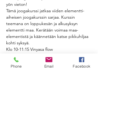
yön vieton!
Tämä joogakurssi jatkaa viiden elementti-
aiheisen joogakurssin sarjaa. Kurssin 
teemana on loppukesän ja alkusyksyn 
elementti maa. Kerätään voimaa maa-
elementistä ja käännetään katse pikkuhiljaa 
kohti syksyä.
Klo 10-11:15 Vinyasa flow
Klo 11:30-13 Yin
Vinyasa flow tunnilla liikumme hengityksen 
Phone
Email
Facebook
tahdissa saaden koko kehoon lämpöä 
keskittyen erityisesti jalkojen voimaan, 
tasapainoon ja maadoittumiseen. Yinissä 
pysähdymme latttiatasolle hakemaan tilaa 
lihaksiin ja lihaskalvoihin rauhallisissa, 
syvävenyttävissä asennoissa.
Ohjaus suomen ja ruotsin kielellä. Ohjaajana 
joogaopettaja Rimma Joenperä.
Näytä enemmän