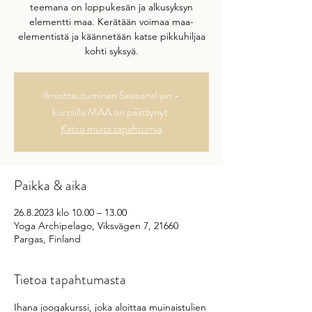
teemana on loppukesän ja alkusyksyn
elementti maa. Kerätään voimaa maa-
elementistä ja käännetään katse pikkuhiljaa
kohti syksyä.
Ilmoittautuminen Seasonal yin -
kurssille MAA on päättynyt.
Katso muita tapahtumia
Paikka & aika
26.8.2023 klo 10.00 – 13.00
Yoga Archipelago, Viksvägen 7, 21660
Pargas, Finland
Tietoa tapahtumasta
Ihana joogakurssi, joka aloittaa muinaistulien 