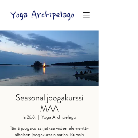
Seasonal joogakurssi
MAA
la 26.8.
  |  
Yoga Archipelago
Tämä joogakurssi jatkaa viiden elementti-
aiheisen joogakurssin sarjaa. Kurssin