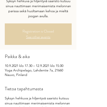
Syksyn hehkuva ja hiljentyvä saaristo kutsuu
sinua nauttimaan merimaisemista melonnan
parissa sekä huoltamaan kehoa ja mieltä
joogan avulla.
Registration is Closed
See other events
Paikka & aika
10.9.2021 klo 17.30 – 12.9.2021 klo 15.00
Yoga Archipelago, Lahdentie 7a, 21660
Nauvo, Finland
Tietoa tapahtumasta
Syksyn hehkuva ja hiljentyvä saaristo kutsuu 
sinua nauttimaan merimaisemista melonnan 