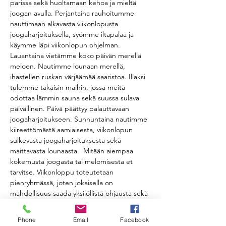
parissa sekä huoltamaan kehoa ja mieltä 
joogan avulla. Perjantaina rauhoitumme 
nauttimaan alkavasta viikonlopusta 
joogaharjoituksella, syömme iltapalaa ja 
käymme läpi viikonlopun ohjelman. 
Lauantaina vietämme koko päivän merellä 
meloen. Nautimme lounaan merellä, 
ihastellen ruskan värjäämää saaristoa. Illaksi 
tulemme takaisin maihin, jossa meitä 
odottaa lämmin sauna sekä suussa sulava 
päivällinen. Päivä päättyy palauttavaan 
joogaharjoitukseen. Sunnuntaina nautimme 
kiireettömästä aamiaisesta, viikonlopun 
sulkevasta joogaharjoituksesta sekä 
maittavasta lounaasta.  Mitään aiempaa 
kokemusta joogasta tai melomisesta et 
tarvitse. Viikonloppu toteutetaan 
pienryhmässä, joten jokaisella on 
mahdollisuus saada yksilöllistä ohjausta sekä 
melonnassa että joogassa. 
***
Phone
Email
Facebook
Hinta ja maksaminen