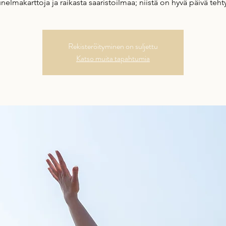
nelmakarttoja ja raikasta saaristoilmaa; niistä on hyvä päivä teht
Rekisteröityminen on suljettu
Katso muita tapahtumia