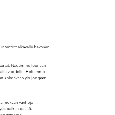
 intentiot alkavalle hevosen 
akartat. Nautimme lounaan 
valle vuodelle. Heitämme 
giat kokoavaan yin-joogaan 
taa mukaan vanhoja 
yös paikan päältä. 
n joogamaton. 