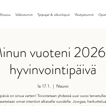
Etusivu
Viikkotunnit
Työpajat & viikonloput
Yksityistunnit
Opet
inun vuoteni 2026
hyvinvointipäivä
la 17.1.
  |  
Nauvo
päivä on sinua varten! Toivotetaan yhdessä uusi vuosi tervetullee
asetetaan omat intentiot alkavalle vuodelle. Joogaa, herkuttelua