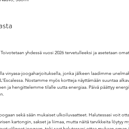
asta
Toivotetaan yhdessä vuosi 2026 tervetulleeksi ja asetetaan omat
alla vinyasa-joogaharjoituksella, jonka jälkeen laadimme unelm
la L'Escalessa. Nostamme myös kortteja näyttämään suuntaa alka
een ja hengittelemme tilalle uutta energiaa. Päivä päättyy ener
n. 
joogaan sekä sään mukaiset ulkoiluvaatteet. Halutessasi voit ot
risen kartongin, sakset ja liimaa, mutta näitä tarvikkeita löytyy m
ttavat välineet joogaan, toki saat halutessasi ottaa mukaan oma