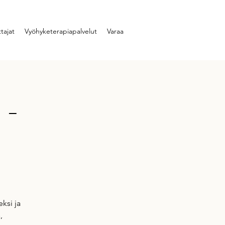
tajat
Vyöhyketerapiapalvelut
Varaa
 -
ksi ja
,