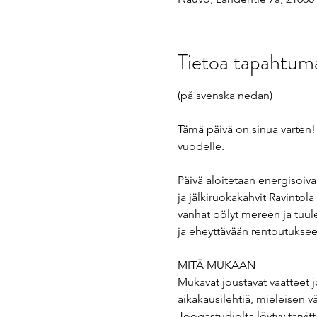
Tietoa tapahtum
(på svenska nedan)
Tämä päivä on sinua varten! 
vuodelle.
Päivä aloitetaan energisoiv
ja jälkiruokakahvit Ravinto
vanhat pölyt mereen ja tuul
ja eheyttävään rentoutuksee
MITÄ MUKAAN
Mukavat joustavat vaatteet 
aikakausilehtiä, mieleisen vä
Joogastudiolta löytyy tarvi