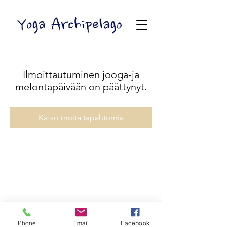
Ilmoittautuminen jooga-ja
melontapäivään on päättynyt.
Katso muita tapahtumia
Yoga Archipelago
Phone
Email
Facebook