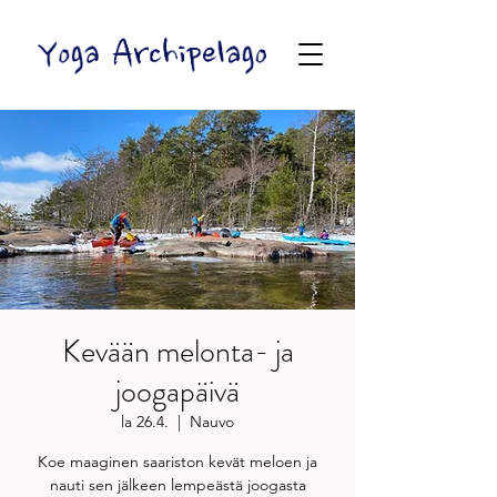
Kevään melonta- ja
joogapäivä
la 26.4.
  |  
Nauvo
Koe maaginen saariston kevät meloen ja
nauti sen jälkeen lempeästä joogasta