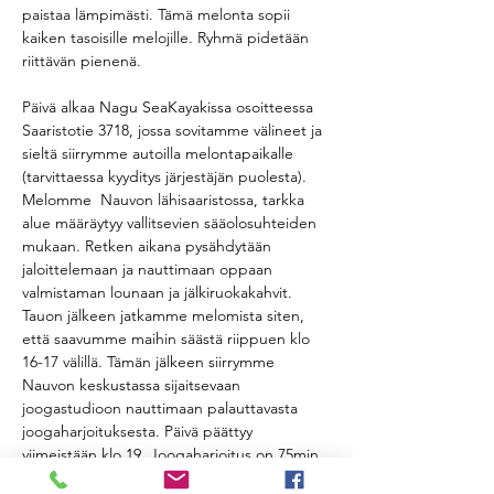
paistaa lämpimästi. Tämä melonta sopii 
kaiken tasoisille melojille. Ryhmä pidetään 
riittävän pienenä. 
Päivä alkaa Nagu SeaKayakissa osoitteessa 
Saaristotie 3718, jossa sovitamme välineet ja 
sieltä siirrymme autoilla melontapaikalle 
(tarvittaessa kyyditys järjestäjän puolesta). 
Melomme  Nauvon lähisaaristossa, tarkka 
alue määräytyy vallitsevien sääolosuhteiden 
mukaan. Retken aikana pysähdytään 
jaloittelemaan ja nauttimaan oppaan 
valmistaman lounaan ja jälkiruokakahvit. 
Tauon jälkeen jatkamme melomista siten, 
että saavumme maihin säästä riippuen klo 
16-17 välillä. Tämän jälkeen siirrymme 
Nauvon keskustassa sijaitsevaan 
joogastudioon nauttimaan palauttavasta 
joogaharjoituksesta. Päivä päättyy 
viimeistään klo 19. Joogaharjoitus on 75min.