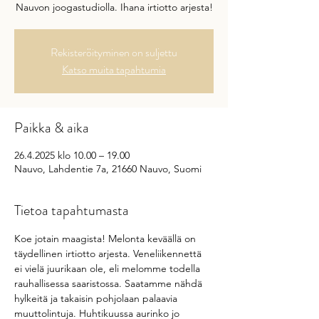
Nauvon joogastudiolla. Ihana irtiotto arjesta!
Rekisteröityminen on suljettu
Katso muita tapahtumia
Paikka & aika
26.4.2025 klo 10.00 – 19.00
Nauvo, Lahdentie 7a, 21660 Nauvo, Suomi
Tietoa tapahtumasta
Koe jotain maagista! Melonta keväällä on 
täydellinen irtiotto arjesta. Veneliikennettä 
ei vielä juurikaan ole, eli melomme todella 
rauhallisessa saaristossa. Saatamme nähdä 
hylkeitä ja takaisin pohjolaan palaavia 
muuttolintuja. Huhtikuussa aurinko jo 