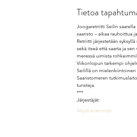
Tietoa tapahtum
Joogaretriitti Seilin saarell
saaristo – aikaa rauhoittua j
Retriitti järjestetään syksyl
sekä itseä että saarta ja sen
meressä uimista rohkeimmill
Viikonlopun tarkempi ohjelm
Seilillä on mielenkiintoinen 
Saaristomeren tutkimuslaitos.
turisteja. 
***
Järjestäjät:  
Näytä enemmän