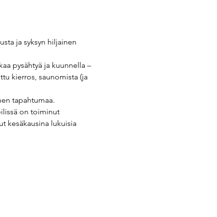
usta ja syksyn hiljainen 
aikaa pysähtyä ja kuunnella –
ttu kierros, saunomista (ja 
nnen tapahtumaa.
ilissä on toiminut 
ut kesäkausina lukuisia 