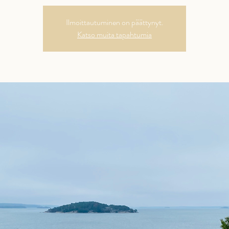
Ilmoittautuminen on päättynyt.
Katso muita tapahtumia