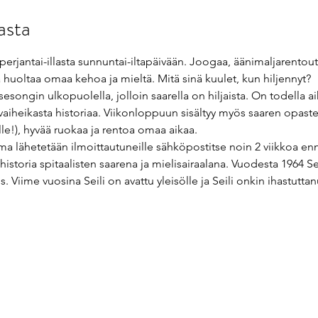
asta
a perjantai-illasta sunnuntai-iltapäivään. Joogaa, äänimaljarentout
a huoltaa omaa kehoa ja mieltä. Mitä sinä kuulet, kun hiljennyt? 
lä sesongin ulkopuolella, jolloin saarella on hiljaista. On todella 
 vaiheikasta historiaa. Viikonloppuun sisältyy myös saaren opaste
e!), hyvää ruokaa ja rentoa omaa aikaa.  
a lähetetään ilmoittautuneille sähköpostitse noin 2 viikkoa e
historia spitaalisten saarena ja mielisairaalana. Vuodesta 1964 Se
 Viime vuosina Seili on avattu yleisölle ja Seili onkin ihastuttan