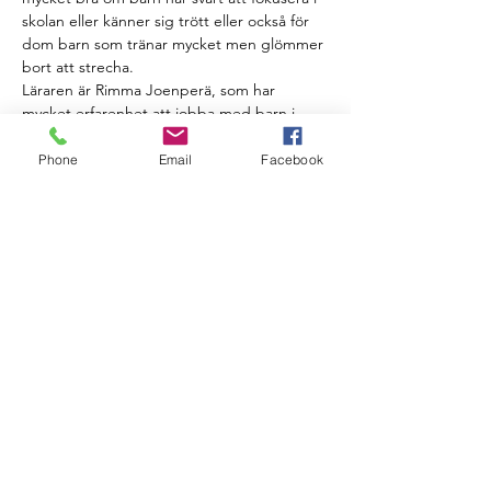
skolan eller känner sig trött eller också för 
dom barn som tränar mycket men glömmer 
bort att strecha. 
Läraren är Rimma Joenperä, som har 
mycket erfarenhet att jobba med barn i 
olika ålder. 
Rimma hämtar barn från skolans eftis och 
Phone
Email
Facebook
tillbaka till skolan. 
Kursen ordnas i samarbete med Folkhälsan 
i Nagu och därför kostar kursen bara 
50e/barn. Faktura kommer via epost. 
Kursen ordnas om det är mins 4 deltagare 
och max ryms det 10 med. 
Näytä enemmän
Jaa tämä tapahtuma