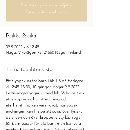
Rekisteröityminen on suljettu
Katso muita tapahtumia
Paikka & aika
09.9.2022 klo 12.45
Nagu, Viksvägen 7a, 21660 Nagu, Finland
Tietoa tapahtumasta
Eftis-yogakurs för barn i åk 1-3 på fredagar 
kl 12:45-13:30, 10 gånger, börjar 9.9.2022.
I eftis-yogan yogar vi med lek. Vi lär os t.e.x. 
att slappna av, hur strechning och 
återhämtning kan vara roligt, hur yoga-
andningen kan hjälpa att sova, övar fysiskt 
balansen och ökar kroppens styrka. Yoga 
för barn passar för alla barn men kan vara 
mycket bra om barn har svårt att fokusera i 