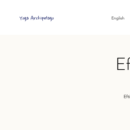
English
Ef
Eft