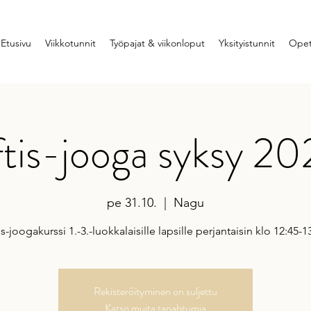
Etusivu
Viikkotunnit
Työpajat & viikonloput
Yksityistunnit
Opet
tis-jooga syksy 2
pe 31.10.
  |  
Nagu
is-joogakurssi 1.-3.-luokkalaisille lapsille perjantaisin klo 12:45-1
Rekisteröityminen on suljettu
Katso muita tapahtumia