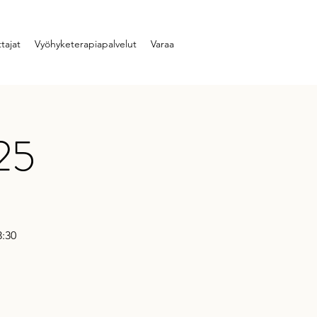
tajat
Vyöhyketerapiapalvelut
Varaa
025
3:30