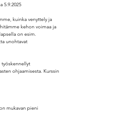
aa 5.9.2025
mme, kuinka venyttely ja 
 kehitämme kehon voimaa ja 
lapsella on esim. 
tta unohtavat 
työskennellyt 
asten ohjaamisesta. Kurssin 
 on mukavan pieni 