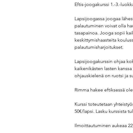
Eftis-joogakurssi 1.-3.-luokka
Lapsijoogassa joogaa lähesty
palautuminen voivat olla ha
tasapainoa. Jooga sopii kaik
keskittymishaasteita koulussa
palautumisharjoitukset. 
Lapsijoogakurssin ohjaa kok
kaikenikästen lasten kanssa 
ohjauskielenä on ruotsi ja 
Rimma hakee eftiksessä oleva
Kurssi toteutetaan yhteisty
50€/lapsi. Lasku kurssista tu
Ilmoittautuminen aukeaa 22.