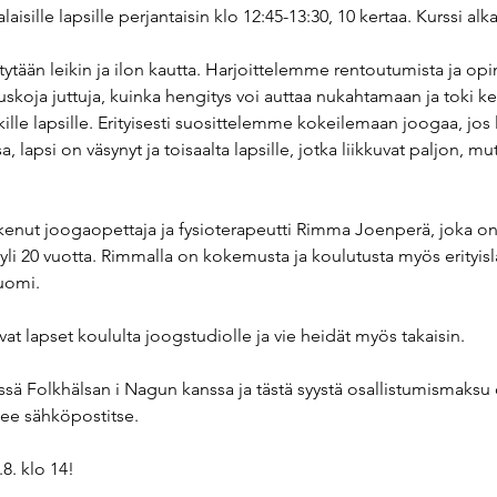
laisille lapsille perjantaisin klo 12:45-13:30, 10 kertaa. Kurssi alk
tään leikin ja ilon kautta. Harjoittelemme rentoutumista ja opi
uskoja juttuja, kuinka hengitys voi auttaa nukahtamaan ja toki
ille lapsille. Erityisesti suosittelemme kokeilemaan joogaa, jos 
, lapsi on väsynyt ja toisaalta lapsille, jotka liikkuvat paljon, mu
enut joogaopettaja ja fysioterapeutti Rimma Joenperä, joka on 
yli 20 vuotta. Rimmalla on kokemusta ja koulutusta myös erityisl
suomi.
t lapset koululta joogstudiolle ja vie heidät myös takaisin. 
össä Folkhälsan i Nagun kanssa ja tästä syystä osallistumismaksu
lee sähköpostitse. 
8. klo 14!