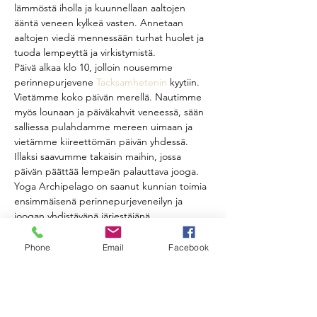
lämmöstä iholla ja kuunnellaan aaltojen 
ääntä veneen kylkeä vasten. Annetaan 
aaltojen viedä mennessään turhat huolet ja 
tuoda lempeyttä ja virkistymistä.
Päivä alkaa klo 10, jolloin nousemme 
perinnepurjevene 
Tacksamhetenin
 kyytiin. 
Vietämme koko päivän merellä. Nautimme 
myös lounaan ja päiväkahvit veneessä, sään 
salliessa pulahdamme mereen uimaan ja 
vietämme kiireettömän päivän yhdessä. 
Illaksi saavumme takaisin maihin, jossa 
päivän päättää lempeän palauttava jooga.
Yoga Archipelago on saanut kunnian toimia 
ensimmäisenä perinnepurjeveneilyn ja 
joogan yhdistävänä järjestäjänä. 
Tacksamheten on rakkaudella omistajansa 
itse käsin tekemä purjevene. Sitä on helppo 
Phone
Email
Facebook
käsitellä ja kaikki pääsevät halutessaan 
nostamaan purjeita, ohjaamaan venettä ja 
perehtymään muutenkin veneen 
toimintaan. Voit halutessasi myös vain 