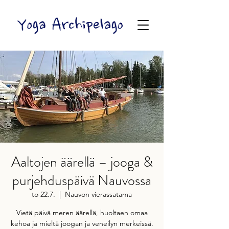
Aaltojen äärellä – jooga &
purjehduspäivä Nauvossa
to 22.7.
  |  
Nauvon vierassatama
Vietä päivä meren äärellä, huoltaen omaa
kehoa ja mieltä joogan ja veneilyn merkeissä.