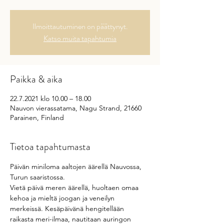
Ilmoittautuminen on päättynyt.
Katso muita tapahtumia
Paikka & aika
22.7.2021 klo 10.00 – 18.00
Nauvon vierassatama, Nagu Strand, 21660
Parainen, Finland
Tietoa tapahtumasta
Päivän miniloma aaltojen äärellä Nauvossa, 
Turun saaristossa.
Vietä päivä meren äärellä, huoltaen omaa 
kehoa ja mieltä joogan ja veneilyn 
merkeissä. Kesäpäivänä hengitellään 
raikasta meri-ilmaa, nautitaan auringon 