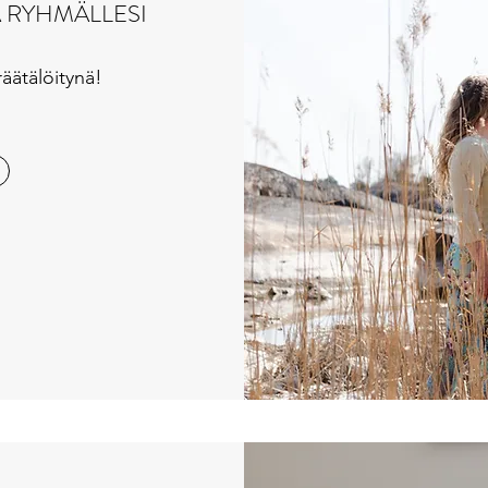
A RYHMÄLLESI
räätälöitynä!