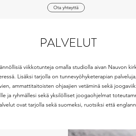
Ota yhteyttä
PALVELUT
nnöllisiä viikkotunteja omalla studiolla aivan Nauvon ki
ressä. Lisäksi tarjolla on tunnevyöhyketerapian palveluja
uvien, ammattitaitoisten ohjaajien vetäminä sekä joogavii
ulle ja ryhmällesi sekä yksilölliset joogaohjelmat toteuta
alvelut ovat tarjolla sekä suomeksi, ruotsiksi että englanni