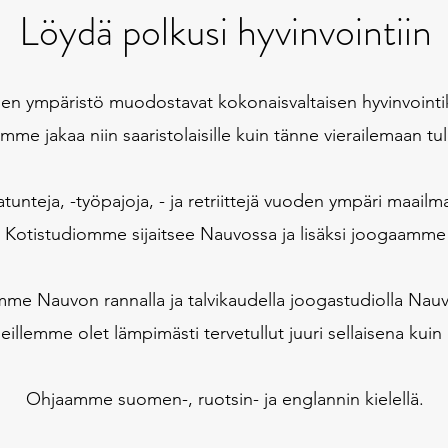
Löydä polkusi hyvinvointiin
nen ympäristö muodostavat kokonaisvaltaisen hyvinvoint
mme jakaa niin saaristolaisille kuin tänne vierailemaan tule
unteja, -työpajoja, - ja retriittejä vuoden ympäri maai
. Kotistudiomme sijaitsee Nauvossa ja lisäksi joogaamme l
me Nauvon rannalla ja talvikaudella joogastudiolla Nau
eillemme olet lämpimästi tervetullut juuri sellaisena kuin
Ohjaamme suomen-, ruotsin- ja englannin kielellä.