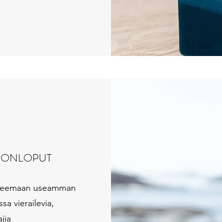
IKONLOPUT
yn teemaan useamman
sa vierailevia,
ajia