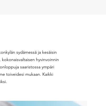
rkonkylän sydämessä ja kesäisin
, kokonaisvaltaisen hyvinvoinnin
konloppuja saaristossa ympäri
mme toiveidesi mukaan. Kaikki
ksi.