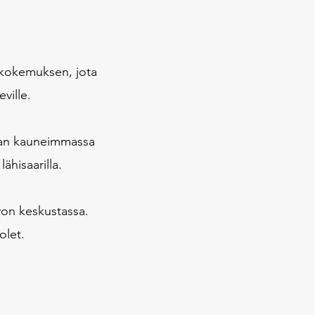
ikokemuksen, jota
ville.
lman kauneimmassa
ähisaarilla.
von keskustassa.
 olet.