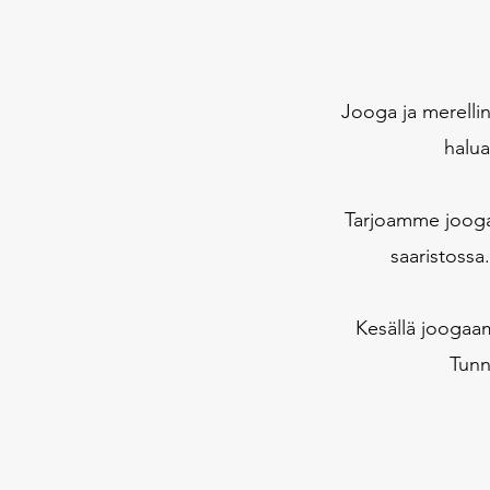
Jooga ja merelli
halua
Tarjoamme joogat
saaristossa
Kesällä joogaam
Tunn