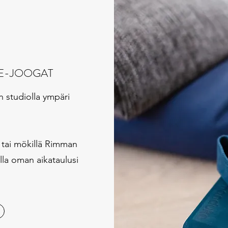
NE-JOOGAT
n studiolla ympäri
 tai mökillä Rimman
lla oman aikataulusi