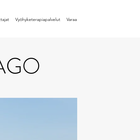
tajat
Vyöhyketerapiapalvelut
Varaa
AGO