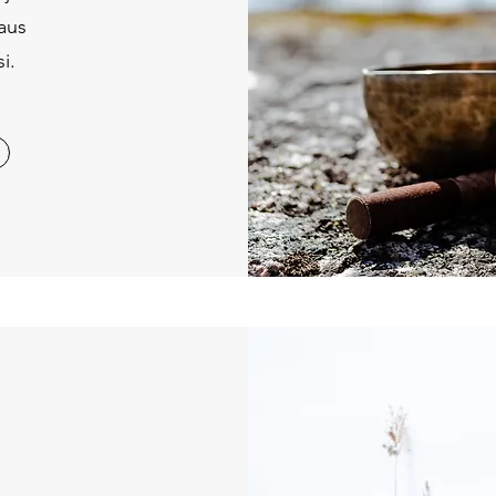
aus
i.