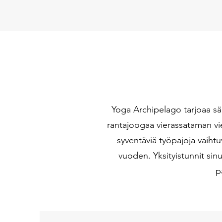
Yoga Archipelago tarjoaa sää
rantajoogaa vierassataman vie
syventäviä työpajoja vaiht
vuoden. Yksityistunnit sin
p